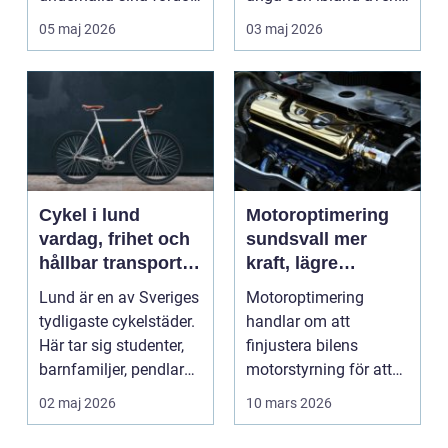
söker många efter...
för vuxna som vil...
05 maj 2026
03 maj 2026
Cykel i lund
Motoroptimering
vardag, frihet och
sundsvall mer
hållbar transport i
kraft, lägre
cykelstaden
förbrukning och
Lund är en av Sveriges
Motoroptimering
roligare körning
tydligaste cykelstäder.
handlar om att
Här tar sig studenter,
finjustera bilens
barnfamiljer, pendlare
motorstyrning för att
och sen...
få en bättre balans
02 maj 2026
10 mars 2026
mellan ef...