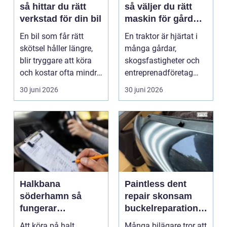
så hittar du rätt
så väljer du rätt
verkstad för din bil
maskin för gård
och skog
En bil som får rätt
En traktor är hjärtat i
skötsel håller längre,
många gårdar,
blir tryggare att köra
skogsfastigheter och
och kostar ofta mindre
entreprenadföretag
i längden. ...
runt Sundsvall. Rätt
30 juni 2026
30 juni 2026
m...
Halkbana
Paintless dent
söderhamn så
repair skonsam
fungerar
buckelreparation
riskutbildning på
utan omlackering
Att köra på halt
Många bilägare tror att