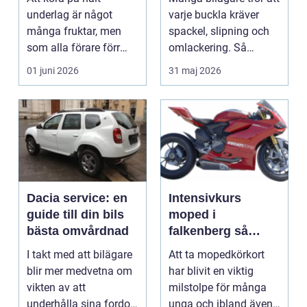
riktigt halt
underlag är något
varje buckla kräver
underlag
många fruktar, men
spackel, slipning och
som alla förare förr
omlackering. Så
eller senare möter. En
behöver det inte v...
01 juni 2026
31 maj 2026
ha...
Dacia service: en
Intensivkurs
guide till din bils
moped i
bästa omvårdnad
falkenberg så
funkar det och så
I takt med att bilägare
Att ta mopedkörkort
väljer du rätt
blir mer medvetna om
har blivit en viktig
utbildning
vikten av att
milstolpe för många
underhålla sina fordon,
unga och ibland även