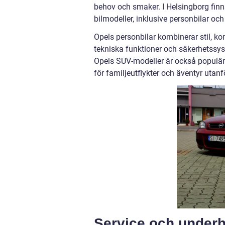
behov och smaker. I Helsingborg finns
bilmodeller, inklusive personbilar och
Opels personbilar kombinerar stil, ko
tekniska funktioner och säkerhetssys
Opels SUV-modeller är också populära f
för familjeutflykter och äventyr utan
Service och underh