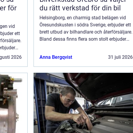
er för
du rätt verkstad för din bil
Helsingborg, en charmig stad belägen vid
Öresundskusten i södra Sverige, erbjuder ett
gen vid
brett utbud av bilhandlare och återförsäljare.
bjuder ett
Bland dessa finns flera som stolt erbjuder
försäljare.
bilar från Opel, en känd biltillverkare. I denna
erbjuder
artikel ska vi utforska O...
re. I denna
gusti 2026
Anna Bergqvist
31 juli 2026