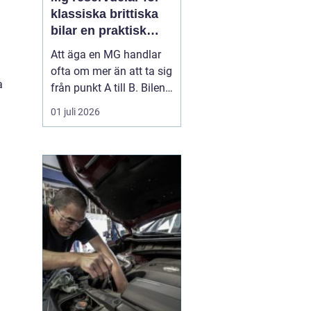
klassiska brittiska
bilar en praktisk
guide
Att äga en MG handlar
ofta om mer än att ta sig
a
från punkt A till B. Bilen
blir ett hobbyprojekt, ett
01 juli 2026
minne från en annan tid
och en källa till både
stolthet och frustration.
När en gammal
sportkärra ska hållas i
trim uppstår snabbt en
nyckelfråga: v...