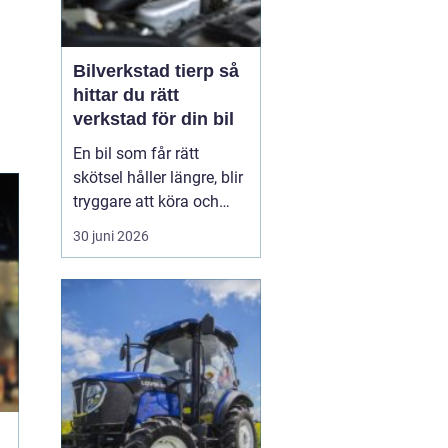
Bilverkstad tierp så
hittar du rätt
verkstad för din bil
En bil som får rätt
skötsel håller längre, blir
tryggare att köra och
kostar ofta mindre i
30 juni 2026
längden. För den som
bor i eller nära Tierp
handlar mycket om att
välja en bilverkstad som
verkligen tar ansvar
både för bilen och för
vardagen runt omkring.
...