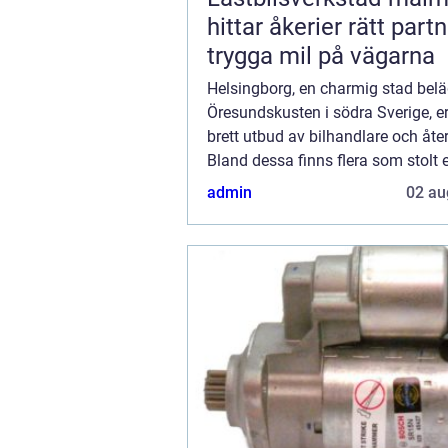
hittar åkerier rätt partn
trygga mil på vägarna
Helsingborg, en charmig stad belä
Öresundskusten i södra Sverige, er
brett utbud av bilhandlare och åter
Bland dessa finns flera som stolt 
bilar från Opel, en känd biltillverka
admin
02 au
artikel ska vi utforska O...