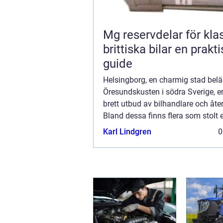
Mg reservdelar för kla
brittiska bilar en praktisk
guide
Helsingborg, en charmig stad belä
Öresundskusten i södra Sverige, er
brett utbud av bilhandlare och åter
Bland dessa finns flera som stolt 
bilar från Opel, en känd biltillverka
Karl Lindgren
0
artikel ska vi utforska O...