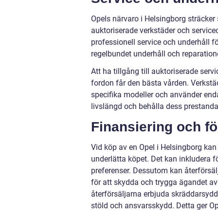
Opels närvaro i Helsingborg sträcker s
auktoriserade verkstäder och servicec
professionell service och underhåll fö
regelbundet underhåll och reparatione
Att ha tillgång till auktoriserade serv
fordon får den bästa vården. Verkstä
specifika modeller och använder endast
livslängd och behålla dess prestanda oc
Finansiering och f
Vid köp av en Opel i Helsingborg kan å
underlätta köpet. Det kan inkludera 
preferenser. Dessutom kan återförsälj
för att skydda och trygga ägandet a
återförsäljarna erbjuda skräddarsydda
stöld och ansvarsskydd. Detta ger Op