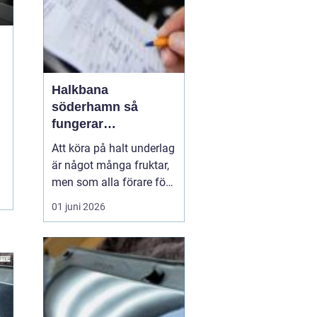
Halkbana
söderhamn så
fungerar
riskutbildning på
Att köra på halt underlag
riktigt halt underlag
är något många fruktar,
men som alla förare förr
eller senare möter. En
01 juni 2026
halkbana ger
möjligheten att uppleva
is, snö och plötsliga
hinder på ett kontrollerat
och säkert sätt. I
Söderhamn finns en