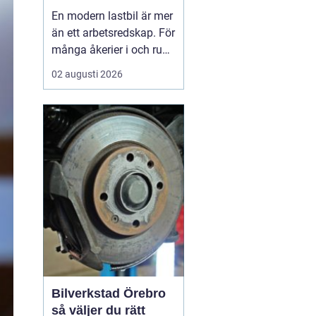
för trygga mil på
En modern lastbil är mer
vägarna
än ett arbetsredskap. För
många åkerier i och runt
Malmö är den hjärtat i
02 augusti 2026
hela verksamheten. När
en bil står stilla blir varje
timme dyr. Därför söker
många företag inte bara
en verkstad, utan en
långsiktig
samarbetspartner s...
Bilverkstad Örebro
så väljer du rätt