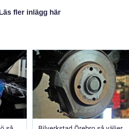
Läs fler inlägg här
 så
Bilverkstad Örebro så väljer