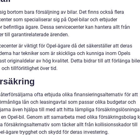
ig bortom bara försäljning av bilar. Det finns också flera
enter som specialiserar sig på Opel-bilar och erbjuder
r befintliga ägare. Dessa servicecenter kan hantera allt från
r till garantirelaterade ärenden.
icecenter är viktigt för Opel-ägare då det säkerställer att deras
derna har tekniker som är skickliga och kunniga inom Opels
 originaldelar av hög kvalitet. Detta bidrar till att förlänga bil
h tillförlitlighet över tid.
örsäkring
terförsäljarna ofta erbjuda olika finansieringsalternativ för att
förmånliga lån och leasingavtal som passar olika budgetar och
arna även hjälpa till med att hitta lämpliga försäkringslösninga
v en Opel-bil. Genom
att samarbeta med olika försäkringsbolag 
 försäkringsalternativ som täcker allt från kollisionsskador till
el-ägare trygghet och skydd för deras investering.