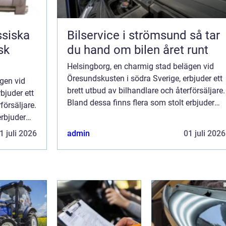
ssiska
Bilservice i strömsund så tar
du hand om bilen året runt
Helsingborg, en charmig stad belägen vid
Öresundskusten i södra Sverige, erbjuder ett
gen vid
brett utbud av bilhandlare och återförsäljare.
bjuder ett
Bland dessa finns flera som stolt erbjuder
försäljare.
bilar från Opel, en känd biltillverkare. I denna
erbjuder
artikel ska vi utforska O...
re. I denna
1 juli 2026
admin
01 juli 2026