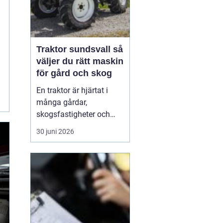
Traktor sundsvall så
väljer du rätt maskin
för gård och skog
En traktor är hjärtat i
många gårdar,
skogsfastigheter och
entreprenadföretag runt
30 juni 2026
Sundsvall. Rätt maskin
sparar både tid, pengar
och ryggar, oavsett om
arbetet handlar om
snöröjning på vintern,
foderskötsel i
ladugården eller tunga
lyft på gårdsplan...