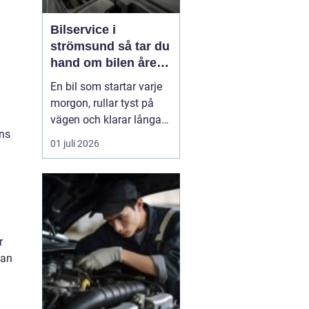
Bilservice i
strömsund så tar du
hand om bilen året
runt
En bil som startar varje
morgon, rullar tyst på
vägen och klarar långa
ens
sträckor utan problem är
01 juli 2026
ingen slump. Bakom en
trygg vardag med bilen
finns planerad service,
genomtänkta val och en
verkstad som kan sin
sak. För den som bor i
r
eller kring Ströms...
kan