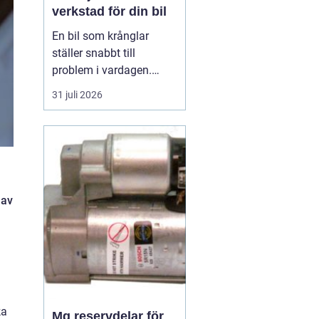
verkstad för din bil
En bil som krånglar
ställer snabbt till
problem i vardagen.
Oavsett om du pendlar
31 juli 2026
till jobbet, kör barnen till
aktiviteter eller använder
bilen i jobbet vill du
känna trygghet varje
gång du vrider om
nyckeln. När något
 av
händer blir frågan därför
vikti...
ka
Mg reservdelar för