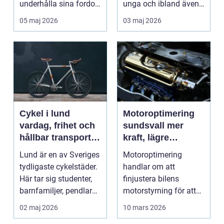
underhålla sina fordon,
unga och ibland även
söker många efter...
för vuxna som vil...
05 maj 2026
03 maj 2026
Cykel i lund
Motoroptimering
vardag, frihet och
sundsvall mer
hållbar transport i
kraft, lägre
cykelstaden
förbrukning och
Lund är en av Sveriges
Motoroptimering
roligare körning
tydligaste cykelstäder.
handlar om att
Här tar sig studenter,
finjustera bilens
barnfamiljer, pendlare
motorstyrning för att
och sen...
få en bättre balans
02 maj 2026
10 mars 2026
mellan ef...