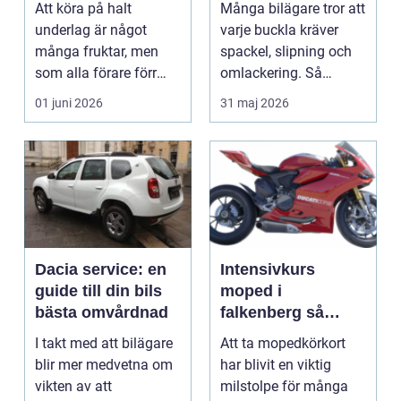
Att köra på halt
Många bilägare tror att
riktigt halt
underlag är något
varje buckla kräver
underlag
många fruktar, men
spackel, slipning och
som alla förare förr
omlackering. Så
eller senare möter. En
behöver det inte v...
01 juni 2026
31 maj 2026
ha...
Dacia service: en
Intensivkurs
guide till din bils
moped i
bästa omvårdnad
falkenberg så
funkar det och så
I takt med att bilägare
Att ta mopedkörkort
väljer du rätt
blir mer medvetna om
har blivit en viktig
utbildning
vikten av att
milstolpe för många