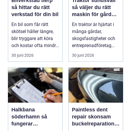
Bilverkstad tierp
Traktor sundsvall
så hittar du rätt
så väljer du rätt
verkstad för din bil
maskin för gård
och skog
En bil som får rätt
En traktor är hjärtat i
skötsel håller längre,
många gårdar,
blir tryggare att köra
skogsfastigheter och
och kostar ofta mindre
entreprenadföretag
i längden. ...
runt Sundsvall. Rätt
30 juni 2026
30 juni 2026
m...
Halkbana
Paintless dent
söderhamn så
repair skonsam
fungerar
buckelreparation
riskutbildning på
utan omlackering