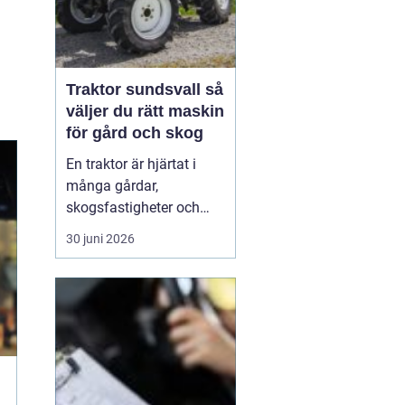
Traktor sundsvall så
väljer du rätt maskin
för gård och skog
En traktor är hjärtat i
många gårdar,
skogsfastigheter och
entreprenadföretag runt
30 juni 2026
Sundsvall. Rätt maskin
sparar både tid, pengar
och ryggar, oavsett om
arbetet handlar om
snöröjning på vintern,
foderskötsel i
ladugården eller tunga
lyft på gårdsplan...