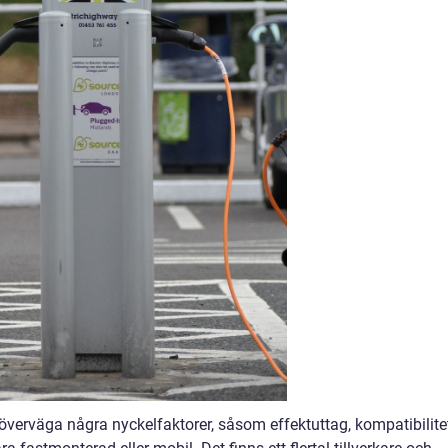
t överväga några nyckelfaktorer, såsom effektuttag, kompatibilite