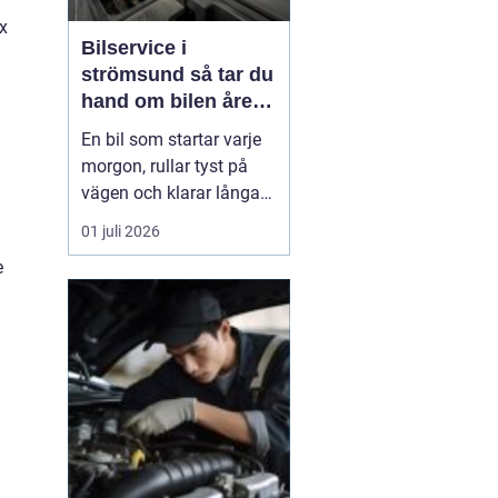
x
Bilservice i
strömsund så tar du
hand om bilen året
runt
En bil som startar varje
morgon, rullar tyst på
vägen och klarar långa
sträckor utan problem är
01 juli 2026
ingen slump. Bakom en
e
trygg vardag med bilen
finns planerad service,
genomtänkta val och en
verkstad som kan sin
m
sak. För den som bor i
eller kring Ströms...