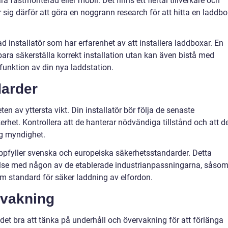
fastmonterad eller mobil. Det finns ett flertal tillverkare och
sig därför att göra en noggrann research för att hitta en laddbo
ierad installatör som har erfarenhet av att installera laddboxar. En
bara säkerställa korrekt installation utan kan även bistå med
funktion av din nya laddstation.
darder
ten av yttersta vikt. Din installatör bör följa de senaste
rhet. Kontrollera att de hanterar nödvändiga tillstånd och att d
ig myndighet.
uppfyller svenska och europeiska säkerhetsstandarder. Detta
se med någon av de etablerade industrianpassningarna, såso
om standard för säker laddning av elfordon.
rvakning
r det bra att tänka på underhåll och övervakning för att förlänga