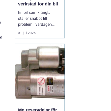
verkstad för din bil
En bil som krånglar
ställer snabbt till
x
problem i vardagen.
Oavsett om du pendlar
31 juli 2026
till jobbet, kör barnen till
er
aktiviteter eller använder
bilen i jobbet vill du
känna trygghet varje
gång du vrider om
nyckeln. När något
händer blir frågan därför
vikti...
Mg reservdelar för