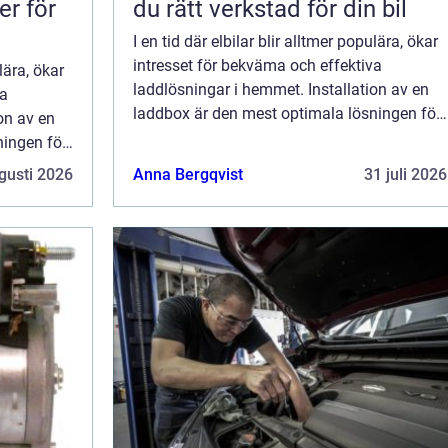
er för
du rätt verkstad för din bil
I en tid där elbilar blir alltmer populära, ökar
intresset för bekväma och effektiva
ulära, ökar
laddlösningar i hemmet. Installation av en
va
laddbox är den mest optimala lösningen för
on av en
att snabbt och säkert ladda d...
ningen för
gusti 2026
Anna Bergqvist
31 juli 2026