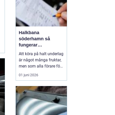
Halkbana
söderhamn så
fungerar
riskutbildning på
Att köra på halt underlag
riktigt halt underlag
är något många fruktar,
men som alla förare förr
eller senare möter. En
01 juni 2026
halkbana ger
möjligheten att uppleva
is, snö och plötsliga
hinder på ett kontrollerat
och säkert sätt. I
Söderhamn finns en