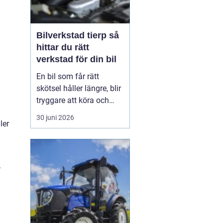
Bilverkstad tierp så
hittar du rätt
verkstad för din bil
En bil som får rätt
skötsel håller längre, blir
tryggare att köra och
kostar ofta mindre i
30 juni 2026
ler
längden. För den som
bor i eller nära Tierp
handlar mycket om att
välja en bilverkstad som
.
verkligen tar ansvar
både för bilen och för
vardagen runt omkring.
...