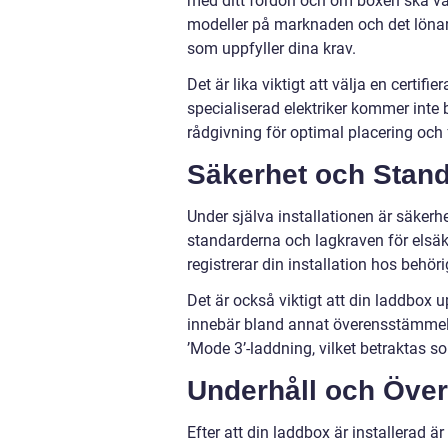
med ditt fordon och om boxen ska vara 
modeller på marknaden och det lönar 
som uppfyller dina krav.
Det är lika viktigt att välja en certif
specialiserad elektriker kommer inte 
rådgivning för optimal placering och 
Säkerhet och Stan
Under själva installationen är säkerhe
standarderna och lagkraven för elsäke
registrerar din installation hos behör
Det är också viktigt att din laddbox 
innebär bland annat överensstämmel
’Mode 3’-laddning, vilket betraktas s
Underhåll och Öve
Efter att din laddbox är installerad ä