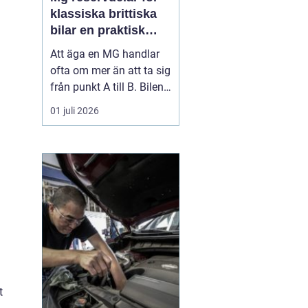
klassiska brittiska
bilar en praktisk
guide
Att äga en MG handlar
ofta om mer än att ta sig
från punkt A till B. Bilen
blir ett hobbyprojekt, ett
01 juli 2026
minne från en annan tid
och en källa till både
stolthet och frustration.
När en gammal
sportkärra ska hållas i
trim uppstår snabbt en
nyckelfråga: v...
t