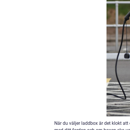
När du väljer laddbox är det klokt at