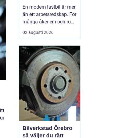
för trygga mil på
En modern lastbil är mer
vägarna
än ett arbetsredskap. För
många åkerier i och runt
Malmö är den hjärtat i
02 augusti 2026
hela verksamheten. När
en bil står stilla blir varje
timme dyr. Därför söker
många företag inte bara
en verkstad, utan en
långsiktig
samarbetspartner s...
tt
ur
Bilverkstad Örebro
så väljer du rätt