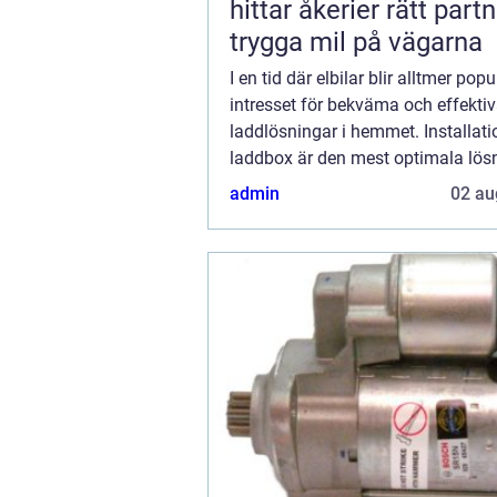
hittar åkerier rätt partn
trygga mil på vägarna
I en tid där elbilar blir alltmer pop
intresset för bekväma och effekti
laddlösningar i hemmet. Installati
laddbox är den mest optimala lös
att snabbt och säkert ladda d...
admin
02 au