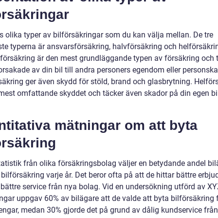
örsäkringar
s olika typer av bilförsäkringar som du kan välja mellan. De tre
ste typerna är ansvarsförsäkring, halvförsäkring och helförsäkri
försäkring är den mest grundläggande typen av försäkring och 
orsakade av din bil till andra personers egendom eller personska
säkring ger även skydd för stöld, brand och glasbrytning. Helför
 mest omfattande skyddet och täcker även skador på din egen bil
titativa mätningar om att byta
örsäkring
tatistik från olika försäkringsbolag väljer en betydande andel bi
 bilförsäkring varje år. Det beror ofta på att de hittar bättre erb
r bättre service från nya bolag. Vid en undersökning utförd av XY
ngar uppgav 60% av bilägare att de valde att byta bilförsäkring f
engar, medan 30% gjorde det på grund av dålig kundservice från 