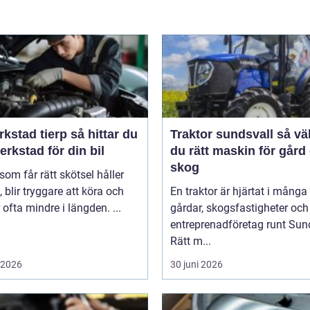
ad tierp så hittar du
Traktor sundsvall så väljer
verkstad för din bil
du rätt maskin för gård
skog
 som får rätt skötsel håller
, blir tryggare att köra och
En traktor är hjärtat i många
 ofta mindre i längden. ...
gårdar, skogsfastigheter och
entreprenadföretag runt Sund
Rätt m...
i 2026
30 juni 2026