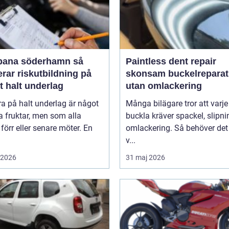
bana söderhamn så
Paintless dent repair
rar riskutbildning på
skonsam buckelreparat
gt halt underlag
utan omlackering
ra på halt underlag är något
Många bilägare tror att varje
 fruktar, men som alla
buckla kräver spackel, slipn
 förr eller senare möter. En
omlackering. Så behöver det 
v...
i 2026
31 maj 2026