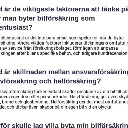
 är de viktigaste faktorerna att tänka p
r man byter bilförsäkring som
entusiast?
ilentusiast är det inte bara priset som spelar roll när du byter
rsäkring. Andra viktiga faktorer inkluderar täckningens omfattni
n av service från försäkringsbolaget, förmågan att anpassa
kringen efter bilens specifika behov, och tidigare kundrecension
 är skillnaden mellan ansvarsförsäkrin
lvförsäkring och helförsäkring?
svarsförsäkring täcker endast skador orsakade av din bil till an
oners egendom eller personskador. Halvförsäkring ger även skyd
d, brand och glasbrytning. Helförsäkring ger det mest omfattand
det och täcker även skador på din egen bil vid en olycka.
för skulle jag vilja byta min bilförsäkri