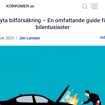
KÖRPOWER.
se
yta bilförsäkring – En omfattande guide f
bilentusiaster
red
ber 2023
Jon Larsson