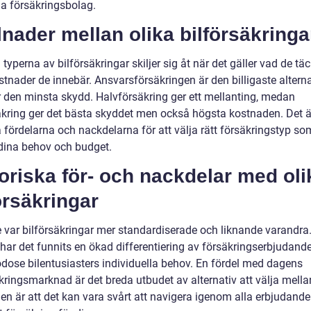
ga försäkringsbolag.
lnader mellan olika bilförsäkringa
 typerna av bilförsäkringar skiljer sig åt när det gäller vad de tä
stnader de innebär. Ansvarsförsäkringen är den billigaste alterna
 den minsta skydd. Halvförsäkring ger ett mellanting, medan
äkring ger det bästa skyddet men också högsta kostnaden. Det är
 fördelarna och nackdelarna för att välja rätt försäkringstyp so
dina behov och budget.
oriska för- och nackdelar med oli
örsäkringar
e var bilförsäkringar mer standardiserade och liknande varandra
 har det funnits en ökad differentiering av försäkringserbjudand
godose bilentusiasters individuella behov. En fördel med dagens
kringsmarknad är det breda utbudet av alternativ att välja mella
en är att det kan vara svårt att navigera igenom alla erbjudand