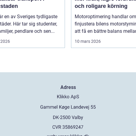
lstaden
och roligare körning
r en av Sveriges tydligaste
Motoroptimering handlar om
täder. Här tar sig studenter,
finjustera bilens motorstyrni
miljer, pendlare och sen...
att få en bättre balans mellan
 2026
10 mars 2026
Adress