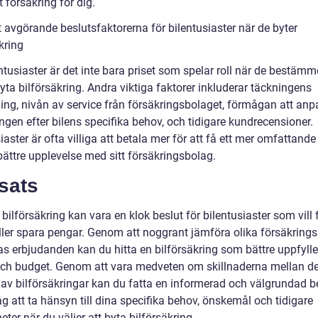
tt försäkring för dig.
 avgörande beslutsfaktorerna för bilentusiaster när de byter
kring
ntusiaster är det inte bara priset som spelar roll när de bestämm
byta bilförsäkring. Andra viktiga faktorer inkluderar täckningens
ing, nivån av service från försäkringsbolaget, förmågan att an
ngen efter bilens specifika behov, och tidigare kundrecensioner.
iaster är ofta villiga att betala mer för att få ett mer omfattand
bättre upplevelse med sitt försäkringsbolag.
sats
 bilförsäkring kan vara en klok beslut för bilentusiaster som vill 
ller spara pengar. Genom att noggrant jämföra olika försäkring
as erbjudanden kan du hitta en bilförsäkring som bättre uppfylle
ch budget. Genom att vara medveten om skillnaderna mellan de
 av bilförsäkringar kan du fatta en informerad och välgrundad be
 att ta hänsyn till dina specifika behov, önskemål och tidigare
eter när du väljer att byta bilförsäkring.