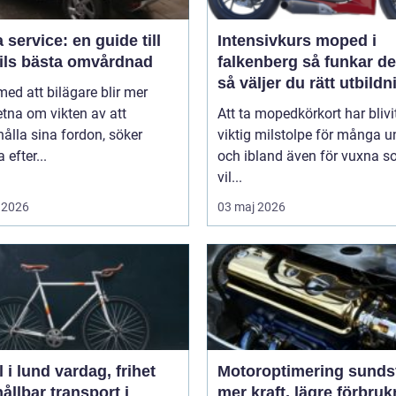
 service: en guide till
Intensivkurs moped i
bils bästa omvårdnad
falkenberg så funkar det och
så väljer du rätt utbildn
 med att bilägare blir mer
tna om vikten av att
Att ta mopedkörkort har blivi
ålla sina fordon, söker
viktig milstolpe för många 
efter...
och ibland även för vuxna 
vil...
 2026
03 maj 2026
d vardag, frihet
Motoroptimering sunds
ållbar transport i
mer kraft, lägre förbru