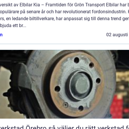
ersikt av Elbilar Kia – Framtiden för Grön Transport Elbilar har b
populärare på senare år och har revolutionerat fordonsindustrin. 
s, en ledande biltillverkare, har anpassat sig till denna trend g
rbjuda ett br...
n
02 augusti
tad Örebro så väljer du rätt verkstad för