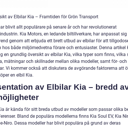
sikt av Elbilar Kia – Framtiden för Grön Transport
har blivit allt populärare på senare år och har revolutionerat
ndustrin. Kia Motors, en ledande biltillverkare, har anpassat sig t
end genom att erbjuda ett brett utbud av elbilar för att tillgodos
 hos både miljömedvetna förare och entusiaster. Denna artike
ig en grundlig översikt av elbilar Kia, vilka typer som finns, vilka
a, mätningar och skillnader mellan olika modeller, samt för- och
ar. Vi kommer också att diskutera de avgörande faktorerna att 
öper en elbil Kia.
entation av Elbilar Kia – bredd a
öjligheter
 Kia är kända för sitt breda utbud av modeller som passar olika 
ferenser. Bland de populära modellerna finns Kia Soul EV, Kia Ni
 e-Niro. Dessa modeller har blivit populära på grund av deras