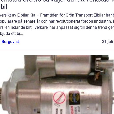
 bil
ersikt av Elbilar Kia – Framtiden för Grön Transport Elbilar har b
populärare på senare år och har revolutionerat fordonsindustrin. 
s, en ledande biltillverkare, har anpassat sig till denna trend g
rbjuda ett br...
 Bergqvist
31 jul