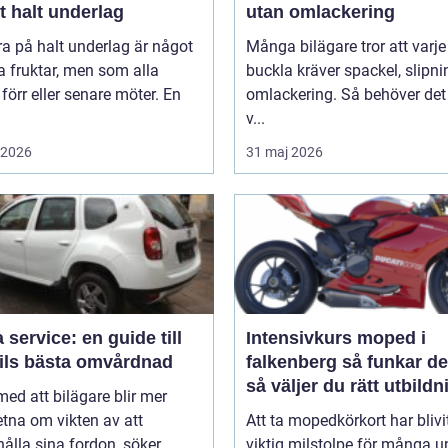
gt halt underlag
utan omlackering
ra på halt underlag är något
Många bilägare tror att varje
 fruktar, men som alla
buckla kräver spackel, slipn
 förr eller senare möter. En
omlackering. Så behöver det 
v...
i 2026
31 maj 2026
 service: en guide till
Intensivkurs moped i
bils bästa omvårdnad
falkenberg så funkar det och
så väljer du rätt utbildn
 med att bilägare blir mer
tna om vikten av att
Att ta mopedkörkort har blivi
ålla sina fordon, söker
viktig milstolpe för många 