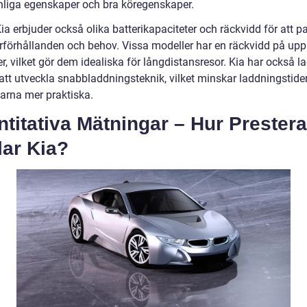
nliga egenskaper och bra köregenskaper.
Kia erbjuder också olika batterikapaciteter och räckvidd för att p
örförhållanden och behov. Vissa modeller har en räckvidd på upp 
r, vilket gör dem idealiska för långdistansresor. Kia har också la
d att utveckla snabbladdningsteknik, vilket minskar laddningstid
larna mer praktiska.
titativa Mätningar – Hur Prestera
lar Kia?