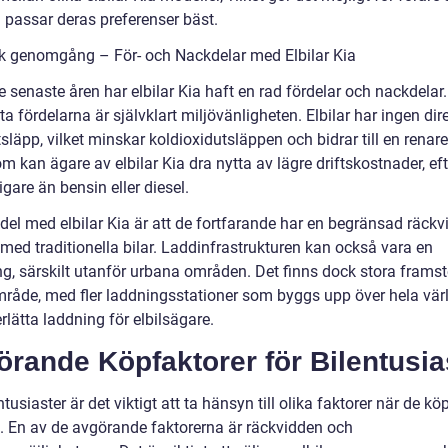
 passar deras preferenser bäst.
sk genomgång – För- och Nackdelar med Elbilar Kia
 senaste åren har elbilar Kia haft en rad fördelar och nackdelar
ta fördelarna är självklart miljövänligheten. Elbilar har ingen dir
läpp, vilket minskar koldioxidutsläppen och bidrar till en renare
m kan ägare av elbilar Kia dra nytta av lägre driftskostnader, e
lligare än bensin eller diesel.
del med elbilar Kia är att de fortfarande har en begränsad räckv
med traditionella bilar. Laddinfrastrukturen kan också vara en
g, särskilt utanför urbana områden. Det finns dock stora frams
mråde, med fler laddningsstationer som byggs upp över hela vär
rlätta laddning för elbilsägare.
rande Köpfaktorer för Bilentusia
ntusiaster är det viktigt att ta hänsyn till olika faktorer när de kö
ia. En av de avgörande faktorerna är räckvidden och