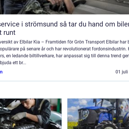
vice i strömsund så tar du hand om bilen
t runt
ersikt av Elbilar Kia – Framtiden för Grön Transport Elbilar har b
populärare på senare år och har revolutionerat fordonsindustrin. 
s, en ledande biltillverkare, har anpassat sig till denna trend g
rbjuda ett br...
n
01 jul