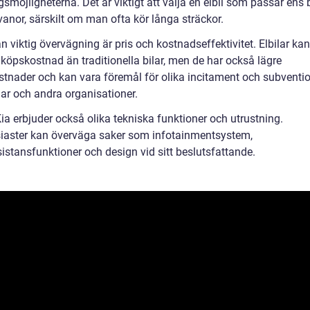
smöjligheterna. Det är viktigt att välja en elbil som passar ens
vanor, särskilt om man ofta kör långa sträckor.
 viktig övervägning är pris och kostnadseffektivitet. Elbilar ka
nköpskostnad än traditionella bilar, men de har också lägre
ostnader och kan vara föremål för olika incitament och subventio
gar och andra organisationer.
Kia erbjuder också olika tekniska funktioner och utrustning.
siaster kan överväga saker som infotainmentsystem,
istansfunktioner och design vid sitt beslutsfattande.