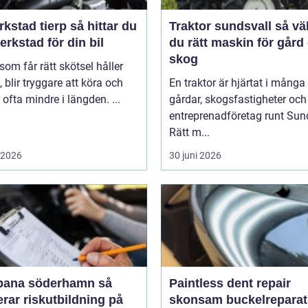
ad tierp så hittar du
Traktor sundsvall så väljer
verkstad för din bil
du rätt maskin för gård
skog
 som får rätt skötsel håller
, blir tryggare att köra och
En traktor är hjärtat i många
 ofta mindre i längden. ...
gårdar, skogsfastigheter och
entreprenadföretag runt Sund
Rätt m...
i 2026
30 juni 2026
bana söderhamn så
Paintless dent repair
rar riskutbildning på
skonsam buckelreparat