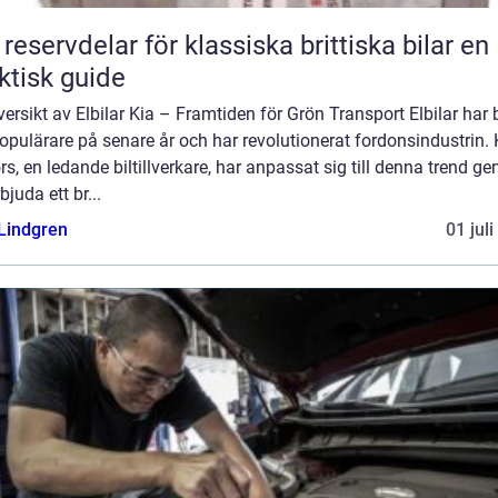
reservdelar för klassiska brittiska bilar en
ktisk guide
ersikt av Elbilar Kia – Framtiden för Grön Transport Elbilar har b
populärare på senare år och har revolutionerat fordonsindustrin. 
s, en ledande biltillverkare, har anpassat sig till denna trend g
rbjuda ett br...
 Lindgren
01 jul