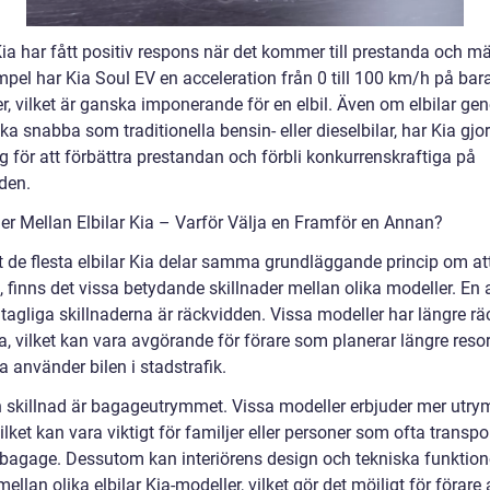
Kia har fått positiv respons när det kommer till prestanda och mä
mpel har Kia Soul EV en acceleration från 0 till 100 km/h på bar
, vilket är ganska imponerande för en elbil. Även om elbilar gene
lika snabba som traditionella bensin- eller dieselbilar, har Kia gjor
g för att förbättra prestandan och förbli konkurrenskraftiga på
den.
der Mellan Elbilar Kia – Varför Välja en Framför en Annan?
tt de flesta elbilar Kia delar samma grundläggande princip om at
, finns det vissa betydande skillnader mellan olika modeller. En 
tagliga skillnaderna är räckvidden. Vissa modeller har längre rä
, vilket kan vara avgörande för förare som planerar längre resor 
 använder bilen i stadstrafik.
 skillnad är bagageutrymmet. Vissa modeller erbjuder mer utr
ilket kan vara viktigt för familjer eller personer som ofta transpo
bagage. Dessutom kan interiörens design och tekniska funktion
mellan olika elbilar Kia-modeller, vilket gör det möjligt för förare 