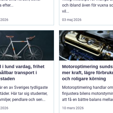
efter...
och ibland även för vuxna 
vil...
 2026
03 maj 2026
d vardag, frihet
Motoroptimering sunds
ållbar transport i
mer kraft, lägre förbru
lstaden
och roligare körning
r en av Sveriges tydligaste
Motoroptimering handlar om
täder. Här tar sig studenter,
finjustera bilens motorstyrni
miljer, pendlare och sen...
att få en bättre balans mellan
 2026
10 mars 2026