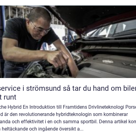
vice i strömsund så tar du hand om bilen
t runt
he Hybrid En Introduktion till Framtidens Drivlineteknologi Por
id är den revolutionerande hybridteknologin som kombinerar
anda och effektivitet i en och samma sportbil. Denna artikel k
 heltäckande och ingående översikt a...