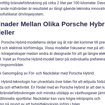
ttlig bränsleförbrukning på cirka 2 liter per 100 kilometer. Des
ande mätvärden är resultatet av långt gående tekniska innovati
sofistikerat drivlinjesystem.
lnader Mellan Olika Porsche Hybr
eller
 Porsche Hybrid-modellerna skiljer sig åt när det kommer till pr
d och elektrisk körförmåga. Vissa modeller fokuserar mer på att
a köregenskaper medan andra är designade för att ge längre elek
d. Valet av Porsche Hybrid-modell beror på individuella preferen
ningsområden.
sk Genomgång av För- och Nackdelar med Porsche Hybrid
Hybrid-teknologin har utvecklats över tiden för att erbjuda förb
da och effektivitet. En fördel med en Porsche Hybrid är att den 
bränsleförbrukningen och minska utsläpp av växthusgaser jämf
ditionella sportbilar. Nackdelar kan vara högre inköpspris och
ng på grund av att hybridteknologin införs i bilen.