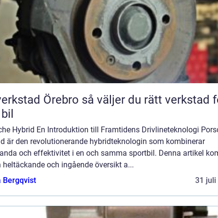
tad Örebro så väljer du rätt verkstad för
 bil
he Hybrid En Introduktion till Framtidens Drivlineteknologi Por
id är den revolutionerande hybridteknologin som kombinerar
anda och effektivitet i en och samma sportbil. Denna artikel k
 heltäckande och ingående översikt a...
 Bergqvist
31 jul