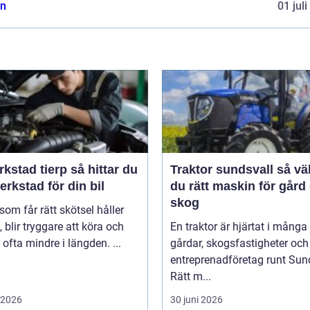
n
01 jul
ad tierp så hittar du
Traktor sundsvall så väljer
verkstad för din bil
du rätt maskin för gård
skog
 som får rätt skötsel håller
, blir tryggare att köra och
En traktor är hjärtat i många
 ofta mindre i längden. ...
gårdar, skogsfastigheter och
entreprenadföretag runt Sund
Rätt m...
i 2026
30 juni 2026