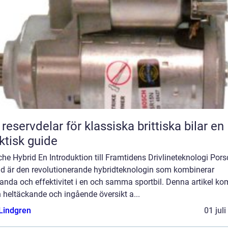
reservdelar för klassiska brittiska bilar en
ktisk guide
he Hybrid En Introduktion till Framtidens Drivlineteknologi Por
id är den revolutionerande hybridteknologin som kombinerar
anda och effektivitet i en och samma sportbil. Denna artikel k
 heltäckande och ingående översikt a...
 Lindgren
01 jul