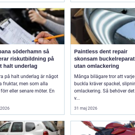
bana söderhamn så
Paintless dent repair
rar riskutbildning på
skonsam buckelreparat
gt halt underlag
utan omlackering
ra på halt underlag är något
Många bilägare tror att varje
 fruktar, men som alla
buckla kräver spackel, slipn
 förr eller senare möter. En
omlackering. Så behöver det 
v...
i 2026
31 maj 2026