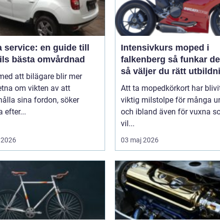
 service: en guide till
Intensivkurs moped i
bils bästa omvårdnad
falkenberg så funkar det och
så väljer du rätt utbildn
 med att bilägare blir mer
tna om vikten av att
Att ta mopedkörkort har blivi
ålla sina fordon, söker
viktig milstolpe för många 
efter...
och ibland även för vuxna 
vil...
 2026
03 maj 2026