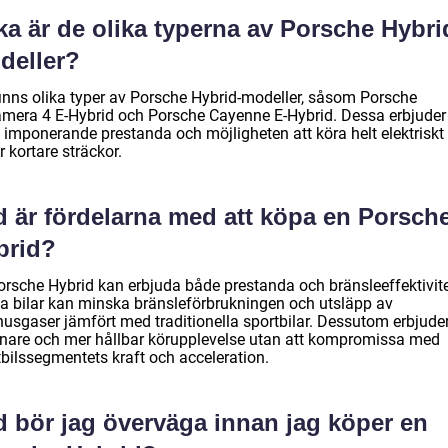
ka är de olika typerna av Porsche Hybri
deller?
finns olika typer av Porsche Hybrid-modeller, såsom Porsche
mera 4 E-Hybrid och Porsche Cayenne E-Hybrid. Dessa erbjuder
 imponerande prestanda och möjligheten att köra helt elektriskt
 kortare sträckor.
d är fördelarna med att köpa en Porsch
brid?
orsche Hybrid kan erbjuda både prestanda och bränsleeffektivite
a bilar kan minska bränsleförbrukningen och utsläpp av
husgaser jämfört med traditionella sportbilar. Dessutom erbjude
enare och mer hållbar körupplevelse utan att kompromissa med
tbilssegmentets kraft och acceleration.
d bör jag överväga innan jag köper en