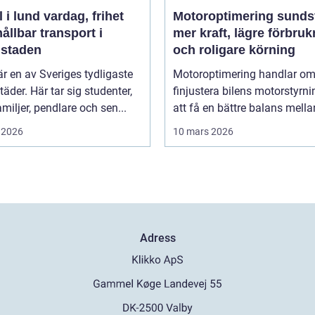
d vardag, frihet
Motoroptimering sunds
ållbar transport i
mer kraft, lägre förbru
lstaden
och roligare körning
r en av Sveriges tydligaste
Motoroptimering handlar om
täder. Här tar sig studenter,
finjustera bilens motorstyrni
miljer, pendlare och sen...
att få en bättre balans mellan
 2026
10 mars 2026
Adress